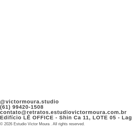
Estudio Victor Moura
Fotografo Retratista
VICTOR MOURA
@victormoura.studio
(61) 99420-1508
contato@retratos.estudiovictormoura.com.br
Edifício LÊ OFFICE - Shin Ca 11, LOTE 05 - Lago
© 2026 Estudio Victor Moura . All rights reserved.